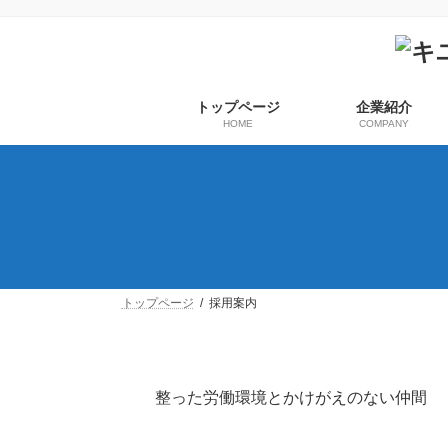
コ
ナ
ン
ビ
テ
ゲ
ン
ー
ツ
シ
トップページ
企業紹介
へ
ョ
HOME
COMPANY
ス
ン
キ
に
ッ
移
プ
動
トップページ
採用案内
整った労働環境とかけがえのない仲間