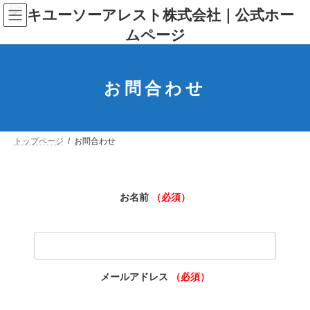
コ
ナ
ン
ビ
テ
ゲ
ン
ー
ツ
シ
へ
ョ
ス
ン
お問合わせ
キ
に
ッ
移
プ
動
トップページ
お問合わせ
お名前
（必須）
メールアドレス
（必須）