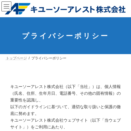
コ
ナ
ン
ビ
テ
ゲ
ン
ー
ツ
シ
へ
ョ
ス
ン
プライバシーポリシー
キ
に
ッ
移
プ
動
トップページ
プライバシーポリシー
キユーソーアレスト株式会社（以下「当社」）は、個人情報
（氏名、住所、生年月日、電話番号、その他の固有情報）の
重要性を認識し、
以下のガイドラインに基づいて、適切な取り扱いと保護の徹
底に努めます。
キユーソーアレスト株式会社ウェブサイト（以下「当ウェブ
サイト」）をご利用にあたり、