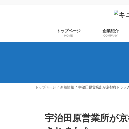
コ
ナ
ン
ビ
テ
ゲ
ン
ー
ツ
シ
トップページ
企業紹介
へ
ョ
HOME
COMPANY
ス
ン
キ
に
ッ
移
プ
動
トップページ
新着情報
宇治田原営業所が京都府トラック
宇治田原営業所が京