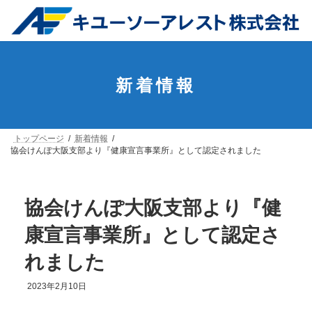
コ
ナ
ン
ビ
テ
ゲ
ン
ー
ツ
シ
へ
ョ
ス
ン
新着情報
キ
に
ッ
移
プ
動
トップページ
新着情報
協会けんぽ大阪支部より『健康宣言事業所』として認定されました
協会けんぽ大阪支部より『健
康宣言事業所』として認定さ
れました
2023年2月10日