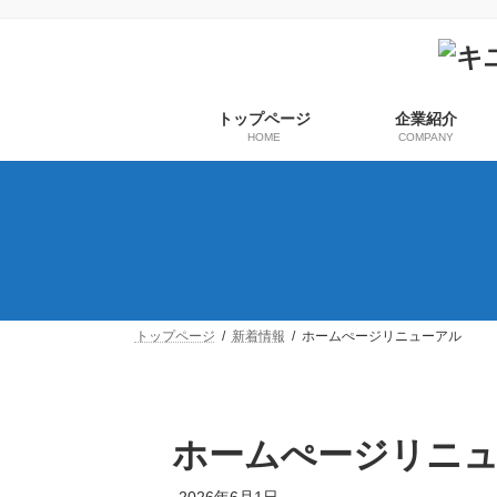
コ
ナ
ン
ビ
テ
ゲ
ン
ー
ツ
シ
トップページ
企業紹介
へ
ョ
HOME
COMPANY
ス
ン
キ
に
ッ
移
プ
動
トップページ
新着情報
ホームぺージリニューアル
ホームぺージリニ
2026年6月1日