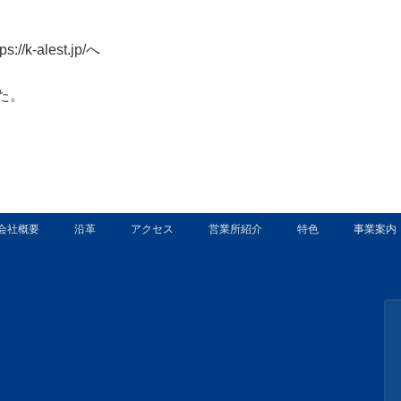
//k-alest.jp/へ
た。
会社概要
沿革
アクセス
営業所紹介
特色
事業案内