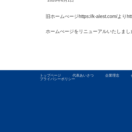
旧ホームぺージhttps://k-alest.com/よりhttps:
ホームぺージをリニューアルいたしまし
トップページ
代表あいさつ
企業理念
プライバシーポリシー