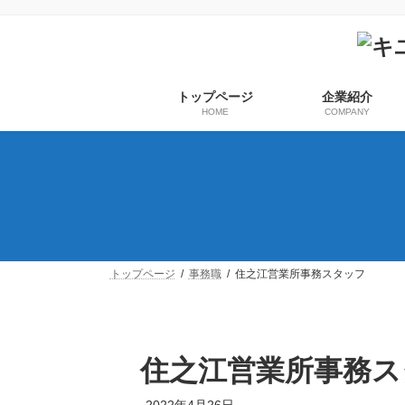
コ
ナ
ン
ビ
テ
ゲ
ン
ー
ツ
シ
トップページ
企業紹介
へ
ョ
HOME
COMPANY
ス
ン
キ
に
ッ
移
プ
動
トップページ
事務職
住之江営業所事務スタッフ
住之江営業所事務ス
2022年4月26日