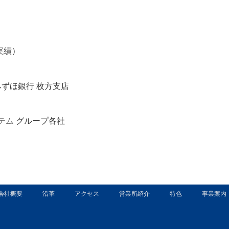
月実績）
みずほ銀行 枚方支店
テム
グループ各社
会社概要
沿革
アクセス
営業所紹介
特色
事業案内