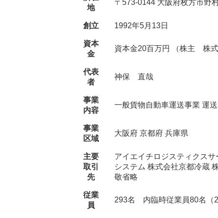
〒573-0144 大阪府枚方市野村中町2
地
創立
1992年5月13日
資本
資本金20百万円 （株主 株
金
代表
神保 直哉
者
事業
一般貨物自動車運送事業 運
内容
事業
大阪府 京都府 兵庫県
区域
主要
アイエイチロジスティクスサ
取引
システム 株式会社京都冷蔵 
先
敬省略
従業
293名 内臨時従業員80名（2
員