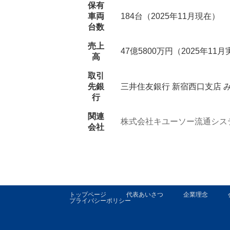
保有
車両
184台（2025年11月現在）
台数
売上
47億5800万円（2025年11
高
取引
先銀
三井住友銀行 新宿西口支店 
行
関連
株式会社キユーソー流通シス
会社
トップページ
代表あいさつ
企業理念
プライバシーポリシー