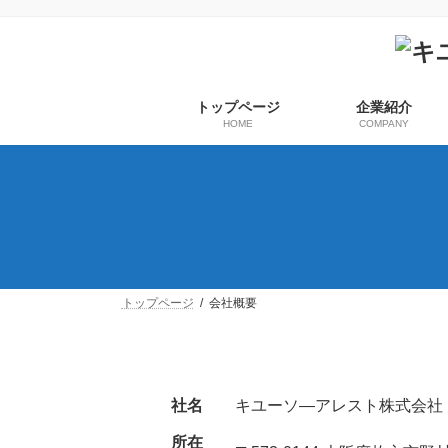
コ
ナ
ン
ビ
テ
ゲ
ン
ー
ツ
シ
トップページ
企業紹介
へ
ョ
HOME
COMPANY
ス
ン
キ
に
ッ
移
プ
動
トップページ
会社概要
社名
キユーソ―アレスト株式会社
所在