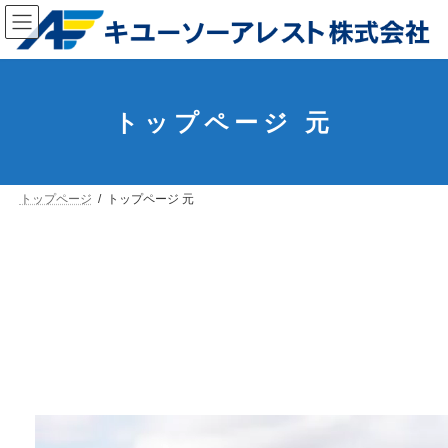
コ
ナ
ン
ビ
テ
ゲ
ン
ー
ツ
シ
へ
ョ
ス
ン
トップページ 元
キ
に
ッ
移
プ
動
トップページ
トップページ 元